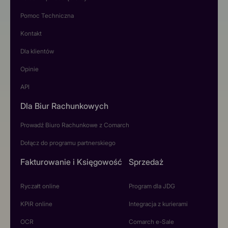
Pomoc Techniczna
Kontakt
Dla klientów
Opinie
API
Dla Biur Rachunkowych
Prowadź Biuro Rachunkowe z Comarch
Dołącz do programu partnerskiego
Fakturowanie i Księgowość
Sprzedaż
Ryczałt online
Program dla JDG
KPiR online
Integracja z kurierami
OCR
Comarch e-Sale