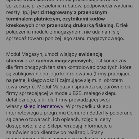
sprzedaży, przydzielania rabatów, podpowiedzi wydania
reszty itp.) jest
zintegrowany z przenośnym
terminalem płatniczym, czytnikami kodów
kreskowych
oraz
przenośną drukarką fiskalną
. Dzięki
połączeniu modułu z magazynem, nie uda nam się
sprzedaż towaru poniżej jego stanu magazynowego.
Moduł Magazyn, umożliwiający
ewidencję
stanów
oraz
ruchów magazynowych
, jest konieczny
dla firm chcących ten stan kontrolować oraz tych, które
są zobligowane do jego kontrolowania (firmy pracujące
na pełnej księgowości i zajmujące się m.in. obrotem
towarowym). Moduł Magazyn sprawdzi się zarówno dla
firmy sprzedającej w modelu B2B, małego sklepu
detalicznego, jak i dla firmy prowadzącej swój
własny
sklep internetowy
. W przypadku sklepu
internetowego z programu Comarch Betterfly pobierane
są dane o towarach, ich opisach, zdjęcia, ceny i
dostępność, a z e-Sklepu wracają informacje o
zamówieniach klientów do realizacji. Stany
magazynowe aktualizowane są po każdej operacji w