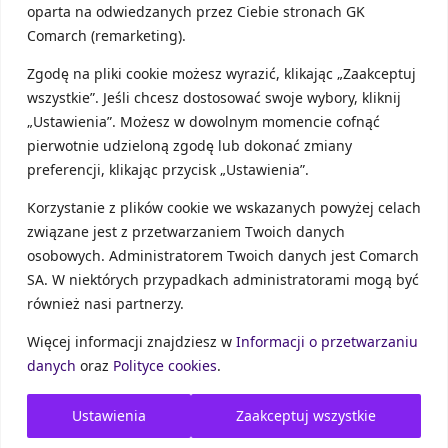
oparta na odwiedzanych przez Ciebie stronach GK
automatycznie łączy stany magazynowe ze sklepem
online i fakturowaniem. Nie sprzedajesz tego, czego nie
Comarch (remarketing).
masz. Każde zamówienie trafia do klienta szybciej, a Ty
Zgodę na pliki cookie możesz wyrazić, klikając „Zaakceptuj
zyskujesz porządek, czas i spokój.
wszystkie”. Jeśli chcesz dostosować swoje wybory, kliknij
Zintegrowane moduły pozwalają obsługiwać
„Ustawienia”. Możesz w dowolnym momencie cofnąć
dokumenty sprzedażowe, płatności i klientów – bez
pierwotnie udzieloną zgodę lub dokonać zmiany
przełączania się między systemami.
preferencji, klikając przycisk „Ustawienia”.
Korzystanie z plików cookie we wskazanych powyżej celach
związane jest z przetwarzaniem Twoich danych
osobowych. Administratorem Twoich danych jest Comarch
SA. W niektórych przypadkach administratorami mogą być
również nasi partnerzy.
Więcej informacji znajdziesz w
Informacji o przetwarzaniu
danych
oraz
Polityce cookies
.
Ustawienia
Zaakceptuj wszystkie