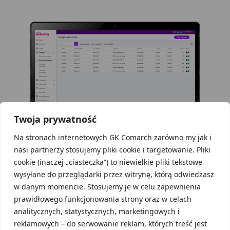
Twoja prywatność
Na stronach internetowych GK Comarch zarówno my jak i
nasi partnerzy stosujemy pliki cookie i targetowanie. Pliki
cookie (inaczej „ciasteczka”) to niewielkie pliki tekstowe
Program magazynowy
wysyłane do przeglądarki przez witrynę, którą odwiedzasz
w danym momencie. Stosujemy je w celu zapewnienia
usprawnia sprzedaż
prawidłowego funkcjonowania strony oraz w celach
analitycznych, statystycznych, marketingowych i
Kiedy magazyn, sprzedaż i
eFaktury
Plus grają razem,
reklamowych – do serwowanie reklam, których treść jest
firma naprawdę zyskuje skrzydła. Betterfly