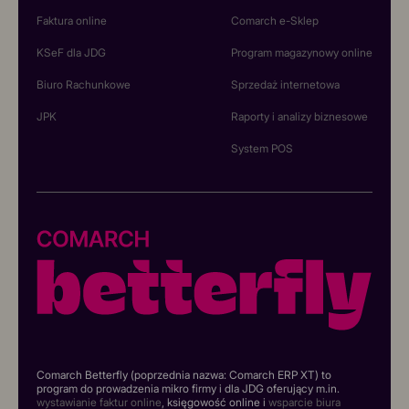
Faktura online
Comarch e-Sklep
KSeF dla JDG
Program magazynowy online
Biuro Rachunkowe
Sprzedaż internetowa
JPK
Raporty i analizy biznesowe
System POS
Comarch Betterfly (poprzednia nazwa: Comarch ERP XT) to
program do prowadzenia mikro firmy i dla JDG oferujący m.in.
wystawianie faktur online
, księgowość online i
wsparcie biura