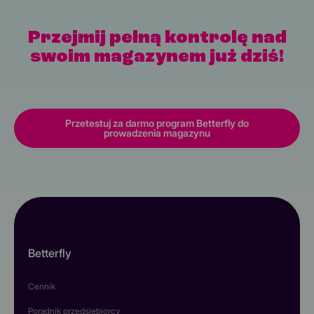
Przejmij pełną kontrolę nad
swoim magazynem już dziś!
Przetestuj za darmo program Betterfly do
prowadzenia magazynu
Betterfly
Cennik
Poradnik przedsiębiorcy