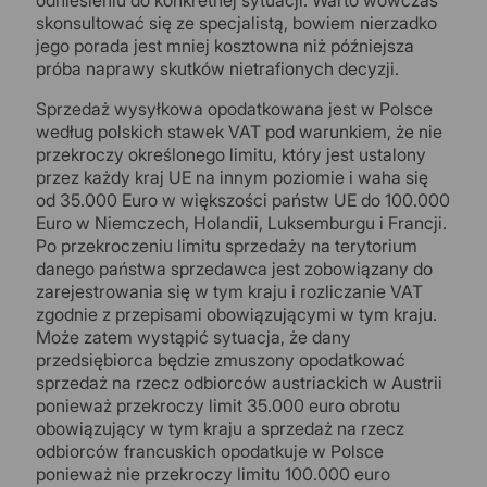
odniesieniu do konkretnej sytuacji. Warto wówczas
skonsultować się ze specjalistą, bowiem nierzadko
jego porada jest mniej kosztowna niż późniejsza
próba naprawy skutków nietrafionych decyzji.
Sprzedaż wysyłkowa opodatkowana jest w Polsce
według polskich stawek VAT pod warunkiem, że nie
przekroczy określonego limitu, który jest ustalony
przez każdy kraj UE na innym poziomie i waha się
od 35.000 Euro w większości państw UE do 100.000
Euro w Niemczech, Holandii, Luksemburgu i Francji.
Po przekroczeniu limitu sprzedaży na terytorium
danego państwa sprzedawca jest zobowiązany do
zarejestrowania się w tym kraju i rozliczanie VAT
zgodnie z przepisami obowiązującymi w tym kraju.
Może zatem wystąpić sytuacja, że dany
przedsiębiorca będzie zmuszony opodatkować
sprzedaż na rzecz odbiorców austriackich w Austrii
ponieważ przekroczy limit 35.000 euro obrotu
obowiązujący w tym kraju a sprzedaż na rzecz
odbiorców francuskich opodatkuje w Polsce
ponieważ nie przekroczy limitu 100.000 euro