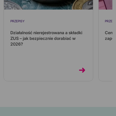
PRZEPISY
PRZEPI
Działalność nierejestrowana a składki
Ceny 
ZUS – jak bezpiecznie dorabiać w
zapła
2026?
Koszt 
kilkuk
Działalność nierejestrowana pozwala
kilka 
dorabiać bez zakładania firmy i bez własnych
składek ZUS. Sprawdź limity na 2026 rok...