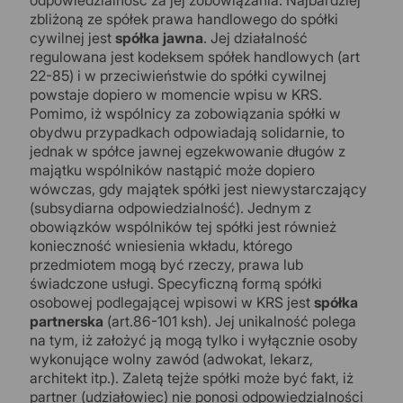
odpowiedzialność za jej zobowiązania. Najbardziej
zbliżoną ze spółek prawa handlowego do spółki
cywilnej jest
spółka jawna
. Jej działalność
regulowana jest kodeksem spółek handlowych (art
22-85) i w przeciwieństwie do spółki cywilnej
powstaje dopiero w momencie wpisu w KRS.
Pomimo, iż wspólnicy za zobowiązania spółki w
obydwu przypadkach odpowiadają solidarnie, to
jednak w spółce jawnej egzekwowanie długów z
majątku wspólników nastąpić może dopiero
wówczas, gdy majątek spółki jest niewystarczający
(subsydiarna odpowiedzialność). Jednym z
obowiązków wspólników tej spółki jest również
konieczność wniesienia wkładu, którego
przedmiotem mogą być rzeczy, prawa lub
świadczone usługi. Specyficzną formą spółki
osobowej podlegającej wpisowi w KRS jest
spółka
partnerska
(art.86-101 ksh). Jej unikalność polega
na tym, iż założyć ją mogą tylko i wyłącznie osoby
wykonujące wolny zawód (adwokat, lekarz,
architekt itp.). Zaletą tejże spółki może być fakt, iż
partner (udziałowiec) nie ponosi odpowiedzialności