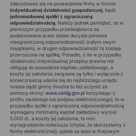
zdecydować się na prowadzenie firmy w formie
indywidualnej działalności gospodarczej
, bądź
jednoosobowej spółki z ograniczoną
odpowiedzialnością
. Należy jednak pamiętać, że w
pierwszym przypadku przedsiębiorca za
podejmowane przez siebie decyzje poniesie
nieograniczoną odpowiedzialność (całym swym
majątkiem), w drugim odpowiedzialność ta zostaje
przerzucona na spółkę. Ponadto, o ile w przypadku
działalności indywidualnej przepisy prawne nie
obligują do posiadania kapitału zakładowego, a
koszty jej założenia związane są tylko i wyłącznie z
koniecznością udania się do najbliższego urzędu
miasta bądź gminy (można to też uczynić za
pomocą strony:
www.ceidg.gov.pl
korzystając z
profilu zaufanego lub podpisu elektronicznego), to w
przypadku spółki z ograniczoną odpowiedzialnością
wymagany minimalny kapitał zakładowy wynosi
5.000 zł.. a koszty jej założenia, to min:
wynagrodzenie notariusza (chyba, że skorzystamy z
formy elektronicznej), opłata za wpis w Krajowym