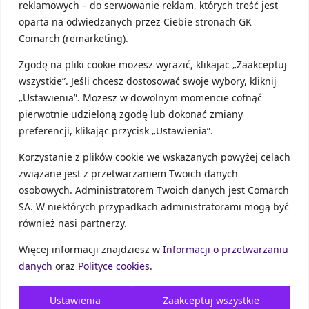
reklamowych – do serwowanie reklam, których treść jest
udziałowca od odpowiedzialności za zobowiązania
spółki jest możliwość utworzenia spółki
oparta na odwiedzanych przez Ciebie stronach GK
komandytowej, w której rolę komplementariusza
Comarch (remarketing).
pełni spółka z o.o. z minimalnym kapitałem oraz
minimalnym prawem do udziału w zysku, a rolę
Zgodę na pliki cookie możesz wyrazić, klikając „Zaakceptuj
komandytariusza pełni osoba fizyczna opłacająca
wszystkie”. Jeśli chcesz dostosować swoje wybory, kliknij
podatek dochodowy na zasadach ogólnych (liniowo
„Ustawienia”. Możesz w dowolnym momencie cofnąć
lub wg skali).
pierwotnie udzieloną zgodę lub dokonać zmiany
preferencji, klikając przycisk „Ustawienia”.
Zgodnie z przepisami ustawy o systemie
ubezpieczeń społecznych zobowiązani do opłaty
Korzystanie z plików cookie we wskazanych powyżej celach
składek na ubezpieczenie społeczne i zdrowotne są
związane jest z przetwarzaniem Twoich danych
osoby prowadzące pozarolniczą działalność
osobowych. Administratorem Twoich danych jest Comarch
gospodarczą. W katalogu tych osób oprócz osób
prowadzących indywidualną działalność, czy
SA. W niektórych przypadkach administratorami mogą być
działalność w formie spółki cywilnej znaleźli się
również nasi partnerzy.
także wspólnicy jednoosobowej spółki z o.o., spółki
jawnej, komandytowej i partnerskiej. Wysokość
Więcej informacji znajdziesz w
Informacji o przetwarzaniu
obciążeń waha się w 2016r. od 451,68zł dla nowego
danych
oraz
Polityce cookies
.
przedsiębiorcy- za którego uważa się osobę po raz
pierwszy podejmującą działalność gospodarczą na
Ustawienia
Zaakceptuj wszystkie
podstawie wpisu do CEIDG, lub która nie prowadziła