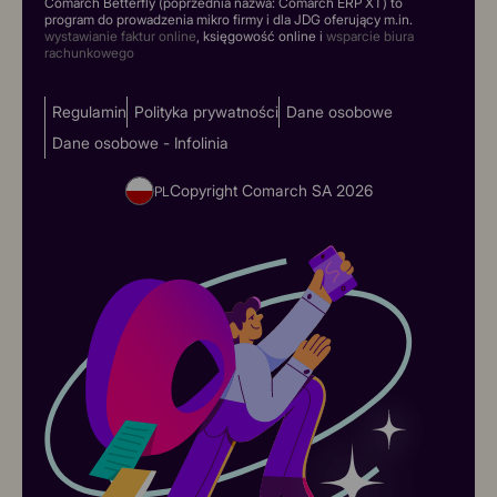
Comarch Betterfly (poprzednia nazwa: Comarch ERP XT) to
program do prowadzenia mikro firmy i dla JDG oferujący m.in.
wystawianie faktur online
, księgowość online i
wsparcie biura
rachunkowego
Regulamin
Polityka prywatności
Dane osobowe
Dane osobowe - Infolinia
Copyright Comarch SA
2026
PL