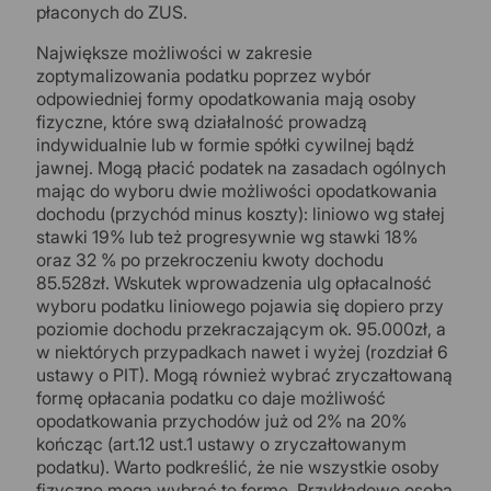
płaconych do ZUS.
Największe możliwości w zakresie
zoptymalizowania podatku poprzez wybór
odpowiedniej formy opodatkowania mają osoby
fizyczne, które swą działalność prowadzą
indywidualnie lub w formie spółki cywilnej bądź
jawnej. Mogą płacić podatek na zasadach ogólnych
mając do wyboru dwie możliwości opodatkowania
dochodu (przychód minus koszty): liniowo wg stałej
stawki 19% lub też progresywnie wg stawki 18%
oraz 32 % po przekroczeniu kwoty dochodu
85.528zł. Wskutek wprowadzenia ulg opłacalność
wyboru podatku liniowego pojawia się dopiero przy
poziomie dochodu przekraczającym ok. 95.000zł, a
w niektórych przypadkach nawet i wyżej (rozdział 6
ustawy o PIT). Mogą również wybrać zryczałtowaną
formę opłacania podatku co daje możliwość
opodatkowania przychodów już od 2% na 20%
kończąc (art.12 ust.1 ustawy o zryczałtowanym
podatku). Warto podkreślić, że nie wszystkie osoby
fizyczne mogą wybrać tę formę. Przykładowo osoba