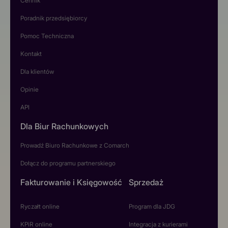
Cennik
Poradnik przedsiębiorcy
Pomoc Techniczna
Kontakt
Dla klientów
Opinie
API
Dla Biur Rachunkowych
Prowadź Biuro Rachunkowe z Comarch
Dołącz do programu partnerskiego
Fakturowanie i Księgowość
Sprzedaż
Ryczałt online
Program dla JDG
KPiR online
Integracja z kurierami