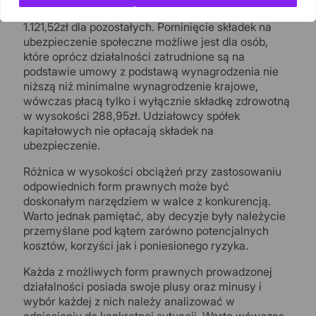
działalności w przeciągu ostatnich 5 lat- do kwoty
1.121,52zł dla pozostałych. Pominięcie składek na
ubezpieczenie społeczne możliwe jest dla osób,
które oprócz działalności zatrudnione są na
podstawie umowy z podstawą wynagrodzenia nie
niższą niż minimalne wynagrodzenie krajowe,
wówczas płacą tylko i wyłącznie składkę zdrowotną
w wysokości 288,95zł. Udziałowcy spółek
kapitałowych nie opłacają składek na
ubezpieczenie.
Różnica w wysokości obciążeń przy zastosowaniu
odpowiednich form prawnych może być
doskonałym narzędziem w walce z konkurencją.
Warto jednak pamiętać, aby decyzje były należycie
przemyślane pod kątem zarówno potencjalnych
kosztów, korzyści jak i poniesionego ryzyka.
Każda z możliwych form prawnych prowadzonej
działalności posiada swoje plusy oraz minusy i
wybór każdej z nich należy analizować w