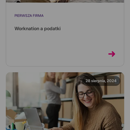
PIERWSZA FIRMA
Worknation a podatki
Termin worknation oznacza połączenie pracy (work) i
wakacji (vacation), czyli świadczenie pracy w trakcie
wyjazdu na wak...
28 sierpnia, 2024