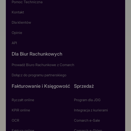
Pomoc Techniczna
Kontakt
Dla klientów
Opinie
API
Dla Biur Rachunkowych
Prowadź Biuro Rachunkowe z Comarch
Dołącz do programu partnerskiego
Fakturowanie i Księgowość
Sprzedaż
Ryczałt online
Program dla JDG
KPiR online
Integracja z kurierami
OCR
Comarch e-Sale
Faktura online
Comarch e-Sklep