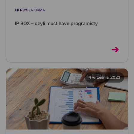
PIERWSZA FIRMA
IP BOX – czyli must have programisty
Czy wiesz, że tworząc program komputerowe możesz
zapłacić tylko 5% podatku dochodowego? Jeżeli nie,
to ten artykuł jest ...
4 września, 2023