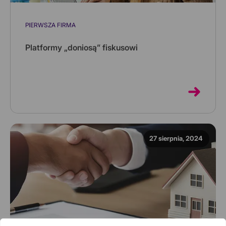
PIERWSZA FIRMA
Platformy „doniosą” fiskusowi
Wynajmujesz mieszkanie krótkoterminowo? A może
sprzedajesz swoje rzeczy na platformach
sprzedażowych? W 2025 roku platfo...
27 sierpnia, 2024