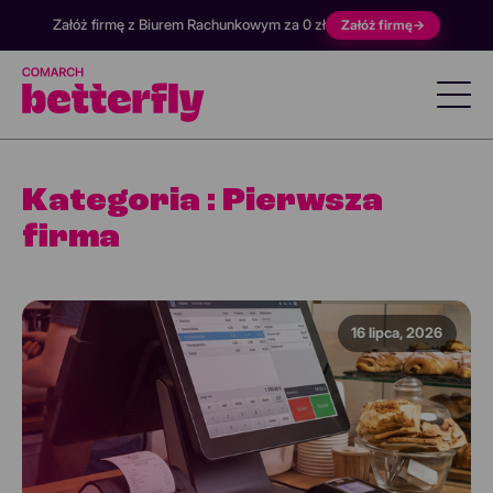
Załóż firmę z Biurem Rachunkowym za 0 zł
Załóż firmę
→
Kategoria : Pierwsza
firma
16 lipca, 2026