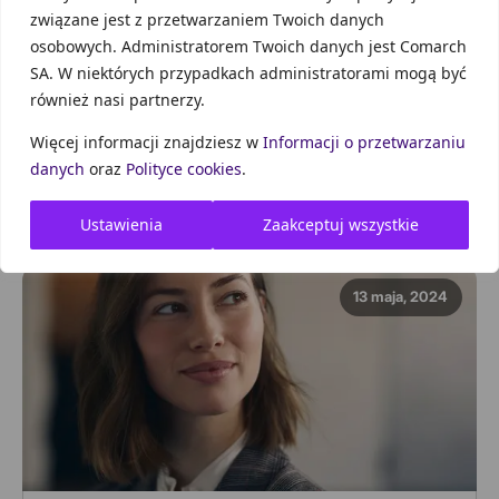
związane jest z przetwarzaniem Twoich danych
osobowych. Administratorem Twoich danych jest Comarch
PIERWSZA FIRMA
SA. W niektórych przypadkach administratorami mogą być
Spółka z o.o. – jak optymalnie wypłacić
również nasi partnerzy.
pieniądze
Więcej informacji znajdziesz w
Informacji o przetwarzaniu
Prowadzenie działalności w formie spółki z o.o. ma
danych
oraz
Polityce cookies
.
swoje wady i zalety. Jednym z powodów oporu
przedsiębiorców do wybran...
Ustawienia
Zaakceptuj wszystkie
13 maja, 2024