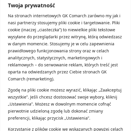
Twoja prywatność
PIERWSZA FIRMA
Na stronach internetowych GK Comarch zarówno my jak i
nasi partnerzy stosujemy pliki cookie i targetowanie. Pliki
Najem – wszystko co powinieneś o nim
cookie (inaczej „ciasteczka”) to niewielkie pliki tekstowe
wiedzieć
wysyłane do przeglądarki przez witrynę, którą odwiedzasz
W dzisiejszym artykule zajmiemy się kwestią najmu.
w danym momencie. Stosujemy je w celu zapewnienia
Dowiesz się z niego w jaki sposób opodatkować
prawidłowego funkcjonowania strony oraz w celach
przychody, czy możesz r...
analitycznych, statystycznych, marketingowych i
reklamowych – do serwowanie reklam, których treść jest
oparta na odwiedzanych przez Ciebie stronach GK
Comarch (remarketing).
10 lipca, 2024
Zgodę na pliki cookie możesz wyrazić, klikając „Zaakceptuj
wszystkie”. Jeśli chcesz dostosować swoje wybory, kliknij
„Ustawienia”. Możesz w dowolnym momencie cofnąć
pierwotnie udzieloną zgodę lub dokonać zmiany
preferencji, klikając przycisk „Ustawienia”.
Korzystanie z plików cookie we wskazanych powyżej celach