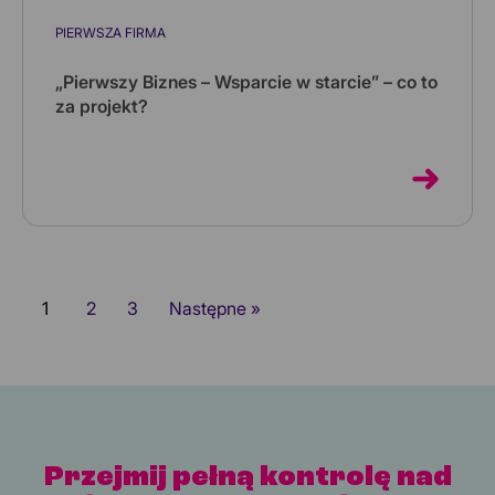
PIERWSZA FIRMA
„Pierwszy Biznes – Wsparcie w starcie” – co to
za projekt?
Jedną z form rządowego wsparcia dla
przedsiębiorczości, a dokładniej dla tworzenia nowych
firm i nowych miejsc pracy, je...
1
2
3
Następne »
Przejmij pełną kontrolę nad