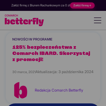
Załóż firmę z Biurem Rachunkowym za 0 zł
Załóż firmę
→
NOWOŚCI W PROGRAMIE
125% bezpieczeństwa z
Comarch IBARD. Skorzystaj
z promocji!
Aktualizacja:
3 października 2024
30 marca, 2021
Redakcja Comarch Betterfly