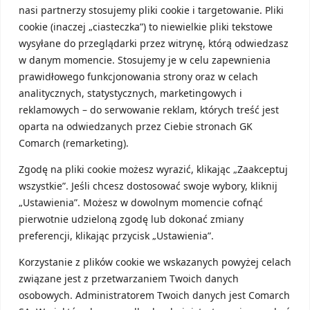
nasi partnerzy stosujemy pliki cookie i targetowanie. Pliki
cookie (inaczej „ciasteczka”) to niewielkie pliki tekstowe
wysyłane do przeglądarki przez witrynę, którą odwiedzasz
w danym momencie. Stosujemy je w celu zapewnienia
prawidłowego funkcjonowania strony oraz w celach
Ostatnie wpisy
analitycznych, statystycznych, marketingowych i
reklamowych – do serwowanie reklam, których treść jest
oparta na odwiedzanych przez Ciebie stronach GK
31 lipca, 2026
Comarch (remarketing).
Zgodę na pliki cookie możesz wyrazić, klikając „Zaakceptuj
wszystkie”. Jeśli chcesz dostosować swoje wybory, kliknij
„Ustawienia”. Możesz w dowolnym momencie cofnąć
pierwotnie udzieloną zgodę lub dokonać zmiany
preferencji, klikając przycisk „Ustawienia”.
Korzystanie z plików cookie we wskazanych powyżej celach
PRZEPISY
PRZEPI
związane jest z przetwarzaniem Twoich danych
osobowych. Administratorem Twoich danych jest Comarch
Działalność nierejestrowana a składki
Ceny 