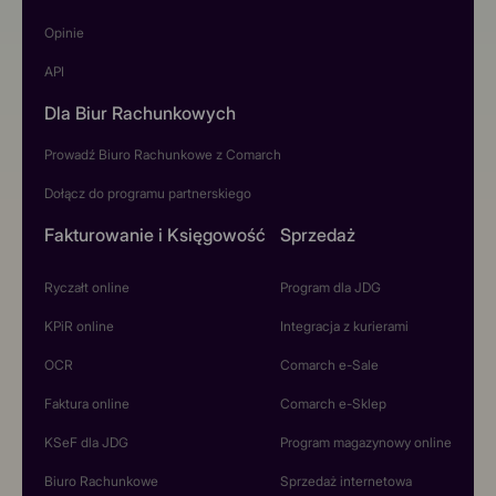
Opinie
API
Dla Biur Rachunkowych
Prowadź Biuro Rachunkowe z Comarch
Dołącz do programu partnerskiego
Fakturowanie i Księgowość
Sprzedaż
Ryczałt online
Program dla JDG
KPiR online
Integracja z kurierami
OCR
Comarch e-Sale
Faktura online
Comarch e-Sklep
KSeF dla JDG
Program magazynowy online
Biuro Rachunkowe
Sprzedaż internetowa