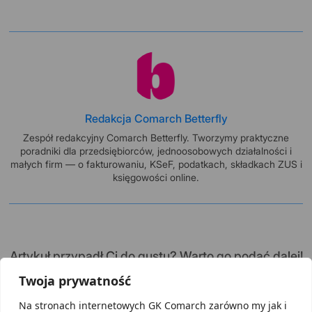
Redakcja Comarch Betterfly
Zespół redakcyjny Comarch Betterfly. Tworzymy praktyczne
poradniki dla przedsiębiorców, jednoosobowych działalności i
małych firm — o fakturowaniu, KSeF, podatkach, składkach ZUS i
księgowości online.
Artykuł przypadł Ci do gustu? Warto go podać dalej!
Twoja prywatność
Na stronach internetowych GK Comarch zarówno my jak i