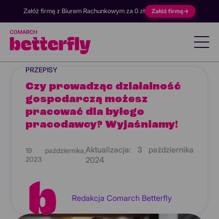
Załóż firmę z Biurem Rachunkowym za 0 zł
Załóż firmę
→
PRZEPISY
Czy prowadząc działalność
gospodarczą możesz
pracować dla byłego
pracodawcy? Wyjaśniamy!
Aktualizacja:
3 października
19 października,
2023
2024
Redakcja Comarch Betterfly