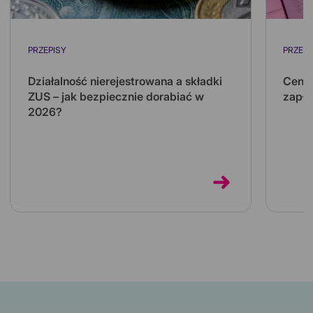
PRZEPISY
PRZEPI
Działalność nierejestrowana a składki
Ceny 
ZUS – jak bezpiecznie dorabiać w
zapła
2026?
Koszt 
kilkuk
Działalność nierejestrowana pozwala
kilka 
dorabiać bez zakładania firmy i bez własnych
składek ZUS. Sprawdź limity na 2026 rok...