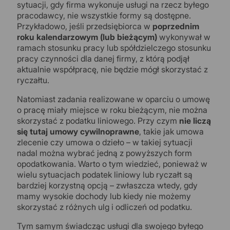
sytuacji, gdy firma wykonuje usługi na rzecz byłego
pracodawcy, nie wszystkie formy są dostępne.
Przykładowo, jeśli przedsiębiorca w
poprzednim
roku kalendarzowym (lub bieżącym)
wykonywał w
ramach stosunku pracy lub spółdzielczego stosunku
pracy czynności dla danej firmy, z którą podjął
aktualnie współpracę, nie będzie mógł skorzystać z
ryczałtu.
Natomiast zadania realizowane w oparciu o umowę
o pracę miały miejsce w roku bieżącym, nie można
skorzystać z podatku liniowego. Przy czym
nie liczą
się tutaj umowy cywilnoprawne
, takie jak umowa
zlecenie czy umowa o dzieło – w takiej sytuacji
nadal można wybrać jedną z powyższych form
opodatkowania. Warto o tym wiedzieć, ponieważ w
wielu sytuacjach podatek liniowy lub ryczałt są
bardziej korzystną opcją – zwłaszcza wtedy, gdy
mamy wysokie dochody lub kiedy nie możemy
skorzystać z różnych ulg i odliczeń od podatku.
Tym samym świadcząc usługi dla swojego byłego