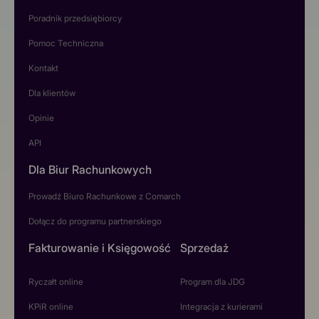
Poradnik przedsiębiorcy
Pomoc Techniczna
Kontakt
Dla klientów
Opinie
API
Dla Biur Rachunkowych
Prowadź Biuro Rachunkowe z Comarch
Dołącz do programu partnerskiego
Fakturowanie i Księgowość
Sprzedaż
Ryczałt online
Program dla JDG
KPiR online
Integracja z kurierami