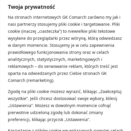
Twoja prywatność
Na stronach internetowych GK Comarch zarówno my jak i
Przykład:
nasi partnerzy stosujemy pliki cookie i targetowanie. Pliki
cookie (inaczej „ciasteczka”) to niewielkie pliki tekstowe
Piotr odszedł z pracy z dniem ostatniego
wysyłane do przeglądarki przez witrynę, którą odwiedzasz
lutego 2022 roku. Następnie 25.03.2022 r.
w danym momencie. Stosujemy je w celu zapewnienia
założył własną jednoosobową działalność
prawidłowego funkcjonowania strony oraz w celach
gospodarczą. Początkowo nie
analitycznych, statystycznych, marketingowych i
współpracował ze swoim byłym
reklamowych – do serwowanie reklam, których treść jest
pracodawcom. W takiej sytuacji mógł
oparta na odwiedzanych przez Ciebie stronach GK
skorzystać z Ulgi na start, a po upływie 6
Comarch (remarketing).
miesięcy z obniżonego ZUS-u. W listopadzie
Zgodę na pliki cookie możesz wyrazić, klikając „Zaakceptuj
2022 roku Piotr zgodził się zrealizować
wszystkie”. Jeśli chcesz dostosować swoje wybory, kliknij
usługę na rzecz swojego byłego
„Ustawienia”. Możesz w dowolnym momencie cofnąć
pracodawcy. Jej realizacja trwała 15 dni. W
pierwotnie udzieloną zgodę lub dokonać zmiany
tej sytuacji Piotr musi zgłosić się do pełnego
preferencji, klikając przycisk „Ustawienia”.
ZUS-u. Po zakończeniu współpracy może
Korzystanie z plików cookie we wskazanych powyżej celach