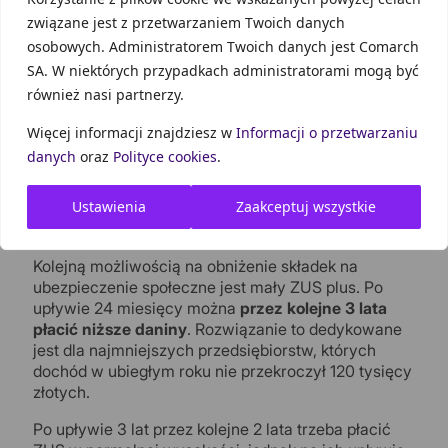
jednak wrócić do preferencyjnych składek i
związane jest z przetwarzaniem Twoich danych
płacić je przez upoważniający go do tego
osobowych. Administratorem Twoich danych jest Comarch
okres (okres opłacania wyższych składek
SA. W niektórych przypadkach administratorami mogą być
ZUS nie przerywa biegu 24 miesięcy).
również nasi partnerzy.
Więcej informacji znajdziesz w
Informacji o przetwarzaniu
danych
oraz
Polityce cookies
.
Własna działalność gospodarcza i
praca dla byłego pracodawcy a
Ustawienia
Zaakceptuj wszystkie
mały ZUS plus
Kolejną możliwością na obniżenie składek na
ubezpieczenie społeczne jest mały ZUS plus. Po
upływie 24 miesięcy można
przez kolejne 3 lata
płacić niższe daniny
. Rozwiązanie to dedykowane
jest dla najmniejszych przedsiębiorstw, których
dochód w ubiegłym roku nie przekroczył 120 tysięcy
złotych.
Po upływie 3 lat przez kolejne 2 lata trzeba płacić