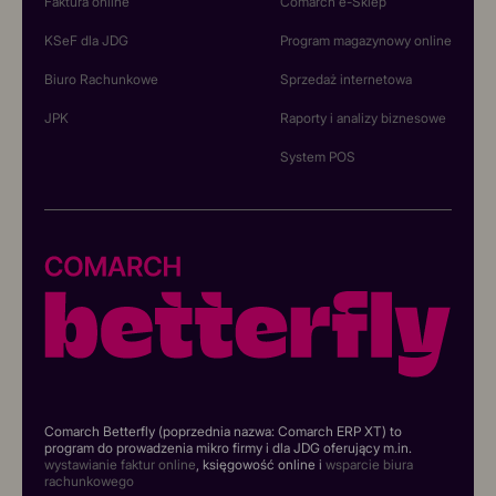
Faktura online
Comarch e-Sklep
KSeF dla JDG
Program magazynowy online
Biuro Rachunkowe
Sprzedaż internetowa
JPK
Raporty i analizy biznesowe
System POS
Comarch Betterfly (poprzednia nazwa: Comarch ERP XT) to
program do prowadzenia mikro firmy i dla JDG oferujący m.in.
wystawianie faktur online
, księgowość online i
wsparcie biura
rachunkowego