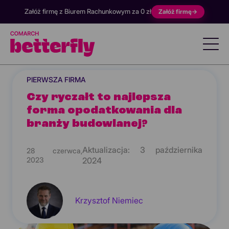
Załóż firmę z Biurem Rachunkowym za 0 zł
Załóż firmę
→
PIERWSZA FIRMA
Czy ryczałt to najlepsza
forma opodatkowania dla
branży budowlanej?
Aktualizacja:
3 października
28 czerwca,
2023
2024
Krzysztof Niemiec