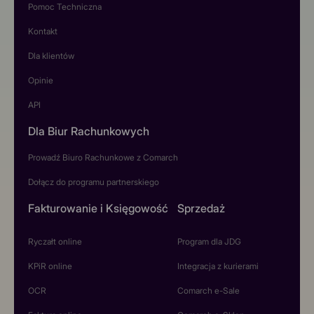
Pomoc Techniczna
Kontakt
Dla klientów
Opinie
API
Dla Biur Rachunkowych
Prowadź Biuro Rachunkowe z Comarch
Dołącz do programu partnerskiego
Fakturowanie i Księgowość
Sprzedaż
Ryczałt online
Program dla JDG
KPiR online
Integracja z kurierami
OCR
Comarch e-Sale