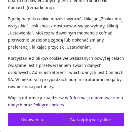
oparta na odwiedzanych przez Ciebie stronach GK
ponosił duże koszty – np. wymieniasz park
Comarch (remarketing).
maszynowy. Jeżeli nie będziesz musiał ich
amortyzować i rozliczysz je w danym roku, to może
Zgodę na pliki cookie możesz wyrazić, klikając „Zaakceptuj
się okazać, że warto zmienić ryczałt na zasady
wszystkie”. Jeśli chcesz dostosować swoje wybory, kliknij
ogólne lub podatek linowy, chociażby na ten jeden
„Ustawienia”. Możesz w dowolnym momencie cofnąć
rok.
pierwotnie udzieloną zgodę lub dokonać zmiany
Pamiętaj jednak, że mimo iż wybrałeś ryczałt i nie
preferencji, klikając przycisk „Ustawienia”.
rozliczasz kosztów, to masz obowiązek posiadać
Korzystanie z plików cookie we wskazanych powyżej celach
faktury dokumentujące Twoje zakupy.
związane jest z przetwarzaniem Twoich danych
osobowych. Administratorem Twoich danych jest Comarch
SA. W niektórych przypadkach administratorami mogą być
Kiedy ryczałt się nie opłaca?
również nasi partnerzy.
W sumie powinieneś już się domyślić odpowiedzi.
Więcej informacji znajdziesz w
Informacji o przetwarzaniu
Zasadniczo ryczałtu nie wybierze przedsiębiorca,
danych
oraz
Polityce cookies
.
który ma bardzo duże przychody, ale średni dochód.
Na przykład monter klimatyzacji, rekuperacji czy
pompy ciepła, którego przychody z jednej inwestycji
Ustawienia
Zaakceptuj wszystkie
mogą wynieść 80 000 – 100 000 zł. Jednak koszty
jakie ponosi wynoszą około 75-80% tej wartości. W