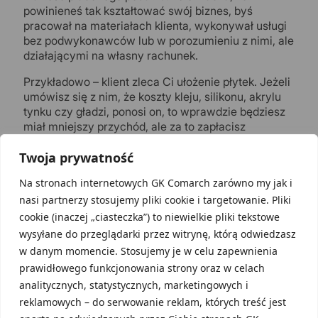
powinieneś tak kształtować swój biznes, byś
pracował na materiałach klienta, wykonywał usługi
bez podwykonawców lub w porozumieniu z nimi, ale
działającymi na własny rachunek.
Przykładowo – klient zleca Ci ułożenie płytek. Jeżeli
umówisz się z nim, że koszty kleju, silikonu, akrylu
tynku czy gładzi, ponosi on, to wprawdzie będziesz
miał mniejszy przychód, ale za to zapłacisz
mniejszy podatek. Jeżeli do wylania fundamentu
Twoja prywatność
potrzebujesz koparki, to jej koszt powinien ponieść
klient, itp.
Na stronach internetowych GK Comarch zarówno my jak i
Nie oznacza, to że zawsze będzie to najbardziej
nasi partnerzy stosujemy pliki cookie i targetowanie. Pliki
opłacalne rozwiązanie. Przykładowo może się
cookie (inaczej „ciasteczka”) to niewielkie pliki tekstowe
okazać, że w hurtowni masz duże rabaty, które
wysyłane do przeglądarki przez witrynę, którą odwiedzasz
częściowo zniwelują Ci większe opodatkowanie, a
w danym momencie. Stosujemy je w celu zapewnienia
będziesz bardziej konkurencyjny na rynku – klienci
prawidłowego funkcjonowania strony oraz w celach
nie będą musieli wówczas tracić czasu na zakupy.
analitycznych, statystycznych, marketingowych i
To już jednak zależy od konkretnej sytuacji.
reklamowych – do serwowanie reklam, których treść jest
Może się także okazać, że w danym roku będziesz