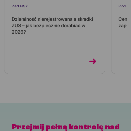
PRZEPISY
PRZEPI
Działalność nierejestrowana a składki
Ceny 
ZUS – jak bezpiecznie dorabiać w
zapła
2026?
Koszt 
kilkuk
Działalność nierejestrowana pozwala
kilka 
dorabiać bez zakładania firmy i bez własnych
składek ZUS. Sprawdź limity na 2026 rok...
Przejmij pełną kontrolę nad