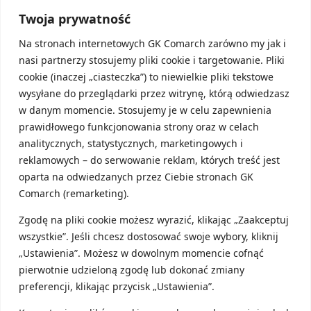
Twoja prywatność
Na stronach internetowych GK Comarch zarówno my jak i
Paragon
nasi partnerzy stosujemy pliki cookie i targetowanie. Pliki
cookie (inaczej „ciasteczka”) to niewielkie pliki tekstowe
Przypomnę tylko, że paragon fiskalny jest
wysyłane do przeglądarki przez witrynę, którą odwiedzasz
wystawiany w przypadku, gdy sprzedaż następuje
w danym momencie. Stosujemy je w celu zapewnienia
na rzecz osoby nieprowadzącej działalności
prawidłowego funkcjonowania strony oraz w celach
gospodarczej – czyli upraszczając – na rzecz
analitycznych, statystycznych, marketingowych i
konsumenta. Wówczas podstawowym dokumentem
reklamowych – do serwowanie reklam, których treść jest
jest właśnie paragon. Jednak klient ma prawo żądać
oparta na odwiedzanych przez Ciebie stronach GK
wystawienia faktury (ale już nie na firmę), wówczas
masz obowiązek taką fakturę wystawić. Pamiętaj
Comarch (remarketing).
jednak, że nie możesz wystawić faktury do
Zgodę na pliki cookie możesz wyrazić, klikając „Zaakceptuj
paragonu, na którym nie ma NIP-u nabywcy. Grożą
za to konsekwencje finansowe i karnoskarbowe.
wszystkie”. Jeśli chcesz dostosować swoje wybory, kliknij
Szerzej na temat wystawiana paragonów
„Ustawienia”. Możesz w dowolnym momencie cofnąć
pisałem
tutaj
.
pierwotnie udzieloną zgodę lub dokonać zmiany
preferencji, klikając przycisk „Ustawienia”.
Bez dokumentu