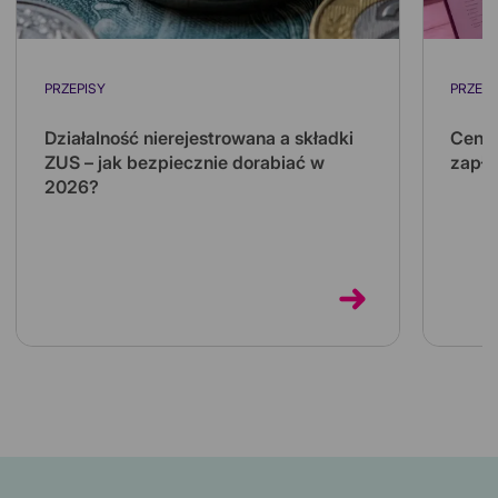
PRZEPISY
PRZEPI
Działalność nierejestrowana a składki
Ceny 
ZUS – jak bezpiecznie dorabiać w
zapła
2026?
Koszt 
kilkuk
Działalność nierejestrowana pozwala
kilka 
dorabiać bez zakładania firmy i bez własnych
składek ZUS. Sprawdź limity na 2026 rok...