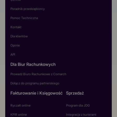
Poradnik przedsiębiorcy
Pomoc Techniczna
Kontakt
Dla klientów
Opinie
API
Dla Biur Rachunkowych
Prowadź Biuro Rachunkowe z Comarch
Dołącz do programu partnerskiego
Fakturowanie i Księgowość
Sprzedaż
Ryczałt online
Program dla JDG
KPiR online
Integracja z kurierami