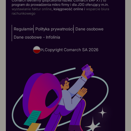
Comarch Betterfly (poprzednia nazwa: Comarch ERP XT) to
program do prowadzenia mikro firmy i dla JDG oferujący m.in.
wystawianie faktur online
, księgowość online i
wsparcie biura
rachunkowego
Regulamin
Polityka prywatności
Dane osobowe
Dane osobowe - Infolinia
Copyright Comarch SA
2026
PL