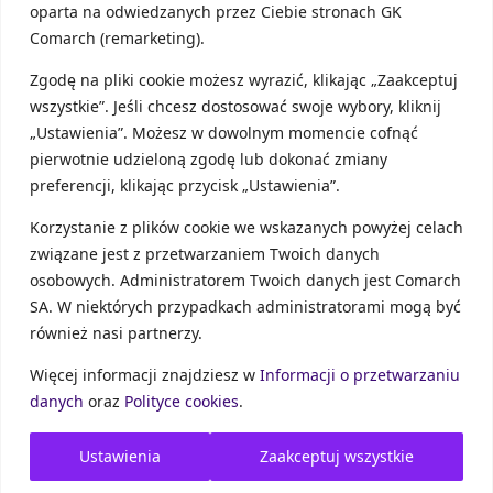
oparta na odwiedzanych przez Ciebie stronach GK
Comarch (remarketing).
Zgodę na pliki cookie możesz wyrazić, klikając „Zaakceptuj
wszystkie”. Jeśli chcesz dostosować swoje wybory, kliknij
Podsumowanie
„Ustawienia”. Możesz w dowolnym momencie cofnąć
pierwotnie udzieloną zgodę lub dokonać zmiany
Pamiętaj, że
obrót związany z najmem
– bez
preferencji, klikając przycisk „Ustawienia”.
względu na to, że jest rozliczany poza
działalnością gospodarczą w podatku
Korzystanie z plików cookie we wskazanych powyżej celach
dochodowym – powiększa limit sprzedaży w
związane jest z przetwarzaniem Twoich danych
podatku VAT.
osobowych. Administratorem Twoich danych jest Comarch
Jeżeli jesteś podatnikiem VAT zwolnionym i
SA. W niektórych przypadkach administratorami mogą być
jednocześnie przychody z najmu (prywatnego)
również nasi partnerzy.
powodują, że przekroczysz ten limit, to podatek
za rok, w którym go przekroczysz (np. 2022) i
Więcej informacji znajdziesz w
Informacji o przetwarzaniu
rok następny (2023), będziesz musiał zapłacić.
danych
oraz
Polityce cookies
.
Jeżeli jednak w tym następnym roku (2023) nie
przekroczysz limitu (do limitu nie wyliczasz
Ustawienia
Zaakceptuj wszystkie
wartości podatku) możesz ponownie wybrać