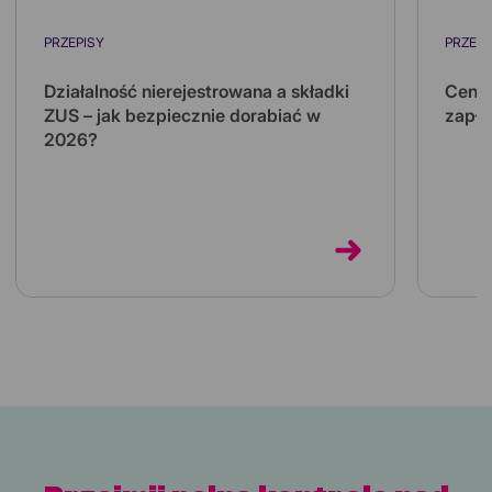
PRZEPISY
PRZEPI
Działalność nierejestrowana a składki
Ceny 
ZUS – jak bezpiecznie dorabiać w
zapła
2026?
Koszt 
kilkuk
Działalność nierejestrowana pozwala
kilka 
dorabiać bez zakładania firmy i bez własnych
składek ZUS. Sprawdź limity na 2026 rok...