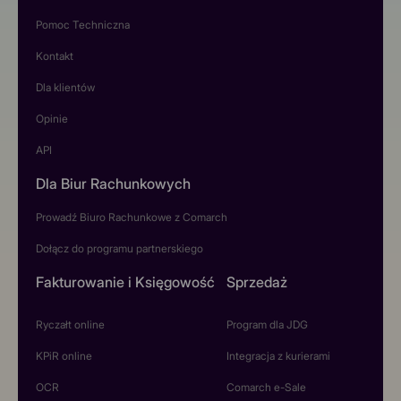
Pomoc Techniczna
Kontakt
Dla klientów
Opinie
API
Dla Biur Rachunkowych
Prowadź Biuro Rachunkowe z Comarch
Dołącz do programu partnerskiego
Fakturowanie i Księgowość
Sprzedaż
Ryczałt online
Program dla JDG
KPiR online
Integracja z kurierami
OCR
Comarch e-Sale