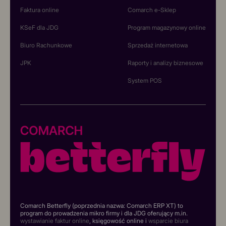
Faktura online
Comarch e-Sklep
KSeF dla JDG
Program magazynowy online
Biuro Rachunkowe
Sprzedaż internetowa
JPK
Raporty i analizy biznesowe
System POS
Comarch Betterfly (poprzednia nazwa: Comarch ERP XT) to
program do prowadzenia mikro firmy i dla JDG oferujący m.in.
wystawianie faktur online
, księgowość online i
wsparcie biura