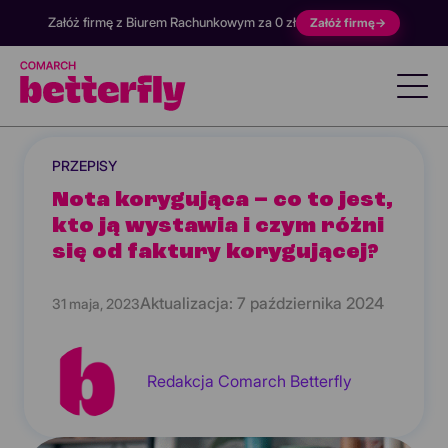
Załóż firmę z Biurem Rachunkowym za 0 zł
Załóż firmę
→
PRZEPISY
Nota korygująca – co to jest,
kto ją wystawia i czym różni
się od faktury korygującej?
Aktualizacja:
7 października 2024
31 maja, 2023
Redakcja Comarch Betterfly