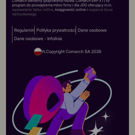
Comarch Betterfly (poprzednia nazwa: Comarch ERP XT) to
program do prowadzenia mikro firmy i dla JDG oferujący m.in.
wystawianie faktur online
, księgowość online i
wsparcie biura
rachunkowego
Regulamin
Polityka prywatności
Dane osobowe
Dane osobowe - Infolinia
Copyright Comarch SA
2026
PL