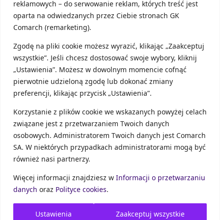
reklamowych – do serwowanie reklam, których treść jest
sprzedawcę towaru lub usługi
. Drugim istotnym
oparta na odwiedzanych przez Ciebie stronach GK
elementem rozróżniającym oba sposoby
poprawiania błędów na fakturach, jest sama natura
Comarch (remarketing).
pomyłki.
Zgodę na pliki cookie możesz wyrazić, klikając „Zaakceptuj
W pierwszym przypadku, czyli przy nocie
wszystkie”. Jeśli chcesz dostosować swoje wybory, kliknij
korygującej są to błędy dotyczące tylko i wyłącznie
„Ustawienia”. Możesz w dowolnym momencie cofnąć
danych identyfikacyjnych. Tutaj poprawić można
pierwotnie udzieloną zgodę lub dokonać zmiany
przysłowiowe czeskie błędy, pomyłki w adresach,
preferencji, klikając przycisk „Ustawienia”.
numerach identyfikacji podatkowej itp.
Wprowadzane przez notę korygującą zmiany nie
Korzystanie z plików cookie we wskazanych powyżej celach
mają żadnego wpływu na wartości liczbowe
związane jest z przetwarzaniem Twoich danych
znajdujące się na fakturze. To właśnie w drugim
osobowych. Administratorem Twoich danych jest Comarch
przypadku, poprzez fakturę korygującą, można
SA. W niektórych przypadkach administratorami mogą być
poprawić pomyłki liczbowe i kwotowe.
również nasi partnerzy.
Faktura korygująca
w przeciwieństwie do noty
korygującej dotyczy bowiem poprawy błędów
Więcej informacji znajdziesz w
Informacji o przetwarzaniu
dotyczących bezpośrednio danych liczbowych,
danych
oraz
Polityce cookies
.
które mają wpływ na wysokość znajdujących się na
fakturze wartości i kwot. W tym przypadku możliwe
Ustawienia
Zaakceptuj wszystkie
są między innymi korekty sumy wartości sprzedaży