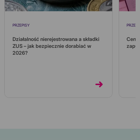
PRZEPISY
PRZEPI
Działalność nierejestrowana a składki
Ceny 
ZUS – jak bezpiecznie dorabiać w
zapła
2026?
Koszt 
kilkuk
Działalność nierejestrowana pozwala
kilka 
dorabiać bez zakładania firmy i bez własnych
składek ZUS. Sprawdź limity na 2026 rok...