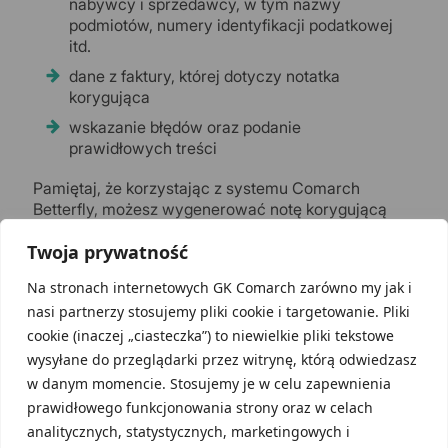
nabywcy i sprzedawcy, w tym nazwy
podmiotów, numery identyfikacji podatkowej
itd.
dane z faktury, której dotyczy notatka
korygująca
wskazanie błędów oraz podanie
prawidłowych treści
Pamiętaj, że korzystając z systemu Comarch
Betterfly, możesz wygenerować notę korygującą
zdalnie.
Twoja prywatność
Na stronach internetowych GK Comarch zarówno my jak i
Nota korygująca a faktura
nasi partnerzy stosujemy pliki cookie i targetowanie. Pliki
korygująca – różnice
cookie (inaczej „ciasteczka”) to niewielkie pliki tekstowe
wysyłane do przeglądarki przez witrynę, którą odwiedzasz
Podstawową różnicą pomiędzy notą korygującą a
w danym momencie. Stosujemy je w celu zapewnienia
fakturą korygującą jest to, że notę wystawia
prawidłowego funkcjonowania strony oraz w celach
kontrahentowi nabywca. Natomiast
wystawienie
analitycznych, statystycznych, marketingowych i
faktury korygującej jest możliwe tylko przez