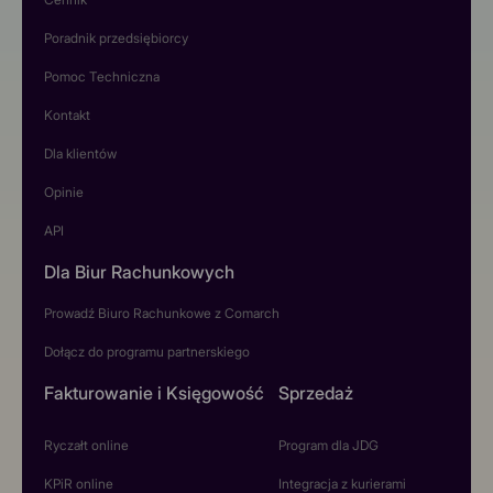
Poradnik przedsiębiorcy
Pomoc Techniczna
Kontakt
Dla klientów
Opinie
API
Dla Biur Rachunkowych
Prowadź Biuro Rachunkowe z Comarch
Dołącz do programu partnerskiego
Fakturowanie i Księgowość
Sprzedaż
Ryczałt online
Program dla JDG
KPiR online
Integracja z kurierami