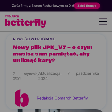
Załóż firmę z Biurem Rachunkowym za 0 zł
Załóż firmę
→
NOWOŚCI W PROGRAMIE
Nowy plik JPK_V7 – o czym
musisz sam pamiętać, aby
uniknąć kary?
Aktualizacja:
7 października
7 stycznia,
2021
2024
Redakcja Comarch Betterfly