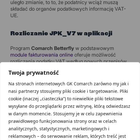
uległo zmianie, to to, że podatnicy wciąż muszą
składać do organów podatkowych informację VAT-
UE.
Rozliczanie JPK_V7 w aplikacji
Program
Comarch Betterfly
w podstawowym
module fakturowania online
oferuje możliwość
rozliczania podatku VAT według nowych przepisów.
Program jest na bieżąco aktualizowany, dzięki temu
Twoja prywatność
użytkownicy mogą być spokojni, że ich rozliczenia
będą zawsze zgodne z aktualnymi przepisami
Na stronach internetowych GK Comarch zarówno my jak i
podatkowymi i wymogami fiskusa.
nasi partnerzy stosujemy pliki cookie i targetowanie. Pliki
cookie (inaczej „ciasteczka”) to niewielkie pliki tekstowe
Comarch Betterfly
zapewnia pełną obsługę nowego
Jednolitego Pliku Kontrolnego (
generowanie,
wysyłane do przeglądarki przez witrynę, którą odwiedzasz
sprawdzanie i wysyłkę
), jednak obowiązek
w danym momencie. Stosujemy je w celu zapewnienia
prawidłowego określenia grup towarowych
prawidłowego funkcjonowania strony oraz w celach
spoczywa na przedsiębiorcach.
analitycznych, statystycznych, marketingowych i
reklamowych – do serwowanie reklam, których treść jest