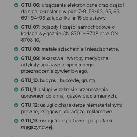
GTU_06
: urządzenia elektroniczne oraz części
do nich, określone w poz. 7-9, 59-63, 65, 66,
69 i 94-96 załącznika nr 15 do ustawy,
GTU_07
: pojazdy i części samochodowe o
kodach wyłącznie CN 8701 – 8708 oraz CN
8708 10,
GTU_08
: metale szlachetnie i nieszlachetne,
GTU_09
: lekarstwa i wyroby medyczne,
artykuły spożywcze specjalnego
przeznaczenia żywieniowego,
GTU_10
: budynki, budowle, grunty,
GTU_11
: usługi w zakresie przenoszenia
uprawnień do emisji gazów cieplarnianych,
GTU_12
: usługi o charakterze niematerialnym:
prawne, księgowe, doradcze, reklamowe
GTU_13
: usługi transportowe i gospodarki
magazynowej.