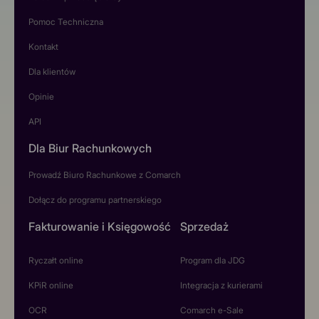
Pomoc Techniczna
Kontakt
Dla klientów
Opinie
API
Dla Biur Rachunkowych
Prowadź Biuro Rachunkowe z Comarch
Dołącz do programu partnerskiego
Fakturowanie i Księgowość
Sprzedaż
Ryczałt online
Program dla JDG
KPiR online
Integracja z kurierami
OCR
Comarch e-Sale