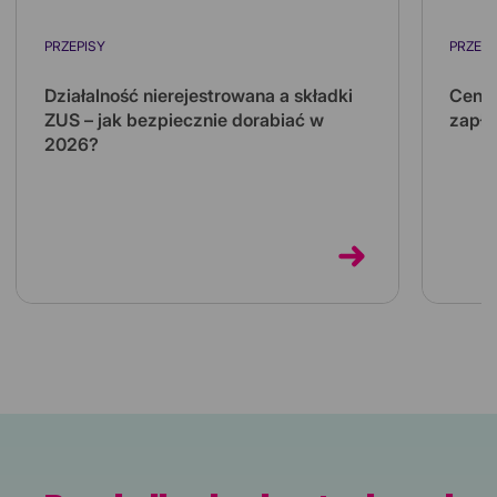
PRZEPISY
PRZEPI
Działalność nierejestrowana a składki
Ceny 
ZUS – jak bezpiecznie dorabiać w
zapła
2026?
Koszt 
kilkuk
Działalność nierejestrowana pozwala
kilka 
dorabiać bez zakładania firmy i bez własnych
składek ZUS. Sprawdź limity na 2026 rok...