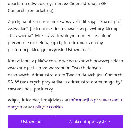
oparta na odwiedzanych przez Ciebie stronach GK
GTU – o czym musi pamiętać
Comarch (remarketing).
przedsiębiorca?
Zgodę na pliki cookie możesz wyrazić, klikając „Zaakceptuj
wszystkie”. Jeśli chcesz dostosować swoje wybory, kliknij
Obowiązek klasyfikacji swojej działalności w
ramach kodów GTU spoczywa na przedsiębiorcy.
„Ustawienia”. Możesz w dowolnym momencie cofnąć
Aplikacja Comarch Betterfly daje możliwość
pierwotnie udzieloną zgodę lub dokonać zmiany
przypisywania domyślnych kodów do produktów i
preferencji, klikając przycisk „Ustawienia”.
kontrahentów, jednak trzeba pamiętać, że
ostateczna ocena ich prawidłowości powinna
Korzystanie z plików cookie we wskazanych powyżej celach
należeć zawsze do przedsiębiorcy
.
związane jest z przetwarzaniem Twoich danych
osobowych. Administratorem Twoich danych jest Comarch
Podatnik, który nie wyśle
JPK
lub umieści w nim
SA. W niektórych przypadkach administratorami mogą być
nieprawidłowe dane musi mieć świadomość, że
również nasi partnerzy.
naraża się w ten sposób na odpowiedzialność za
przestępstwo skarbowe lub wykroczenie skarbowe.
Więcej informacji znajdziesz w
Informacji o przetwarzaniu
W przypadku błędów w pliku JPK przewidziano kary
danych
oraz
Polityce cookies
.
administracyjne. Jeśli naczelnik urzędu skarbowego
uzna, że dany błąd „uniemożliwia przeprowadzenie
Ustawienia
Zaakceptuj wszystkie
weryfikacji prawidłowości transakcji”, wezwie
podatnika do jego korekty w terminie 14 dni. Brak