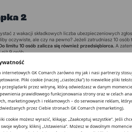
pka 2
ystać z wakacji składkowych liczba ubezpieczeniowych zgłos
Niby oczywiste, ale czy na pewno? Jeżeli zatrudniasz 10 osó
Do limitu 10 osób zalicza się również przedsiębiorca.
A zatem
 niż 9 osób.
rywatność
 internetowych GK Comarch zarówno my jak i nasi partnerzy stosuj
pka 3
getowanie. Pliki cookie (inaczej „ciasteczka”) to niewielkie pliki teks
o przeglądarki przez witrynę, którą odwiedzasz w danym momencie
gę, że przy obliczaniu limitu przychodów nie bierzesz kursu 
apewnienia prawidłowego funkcjonowania strony oraz w celach anal
atniego dnia poprzedniego roku podatkowego.
Limit ten jest in
ych, marketingowych i reklamowych – do serwowanie reklam, któryc
kurs euro w październiku 2023 roku (2 października 4,6091) b
dwiedzanych przez Ciebie stronach GK Comarch (remarketing).
yscy mali podatnicy będą mogli skorzystać z wakacji składko
ki cookie możesz wyrazić, klikając „Zaakceptuj wszystkie”. Jeśli chc
 swoje wybory, kliknij „Ustawienia”. Możesz w dowolnym momencie