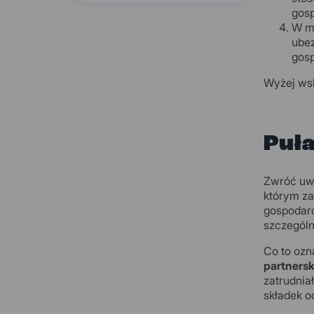
gosp
W mi
ubez
gosp
Wyżej wsk
Puła
Zwróć uwa
którym za
gospodarc
szczególn
Co to oz
partnersk
zatrudnia
składek o