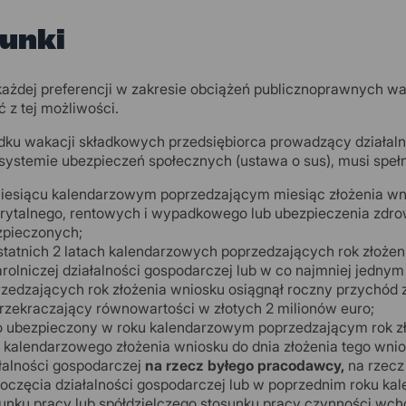
unki
każdej preferencji w zakresie obciążeń publicznoprawnych waż
ć z tej możliwości.
ku wakacji składkowych przedsiębiorca prowadzący działalność
systemie ubezpieczeń społecznych (ustawa o sus), musi spełn
esiącu kalendarzowym poprzedzającym miesiąc złożenia wni
ytalnego, rentowych i wypadkowego lub ubezpieczenia zdrowo
zpieczonych;
tatnich 2 latach kalendarzowych poprzedzających rok złożen
rolniczej działalności gospodarczej lub w co najmniej jednym
zedzających rok złożenia wniosku osiągnął roczny przychód z
rzekraczający równowartości w złotych 2 milionów euro;
 ubezpieczony w roku kalendarzowym poprzedzającym rok zło
 kalendarzowego złożenia wniosku do dnia złożenia tego wni
łalności gospodarczej
na rzecz byłego pracodawcy,
na rzecz
oczęcia działalności gospodarczej lub w poprzednim roku 
unku pracy lub spółdzielczego stosunku pracy czynności wc