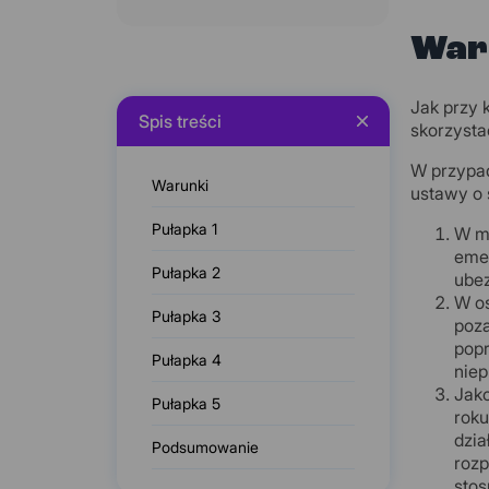
War
Jak przy 
Spis treści
skorzysta
W przypad
Warunki
ustawy o 
Pułapka 1
W mi
emer
Pułapka 2
ube
W os
Pułapka 3
poza
popr
Pułapka 4
niep
Jako
Pułapka 5
roku
dzia
Podsumowanie
rozp
stos