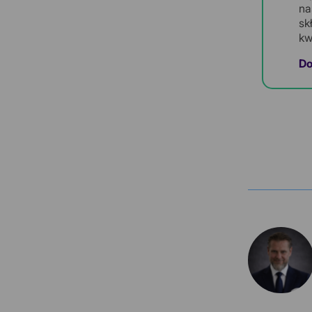
na
sk
kw
Do