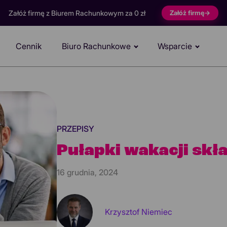
Załóż firmę z Biurem Rachunkowym za 0 zł
Załóż firmę
→
Cennik
Biuro Rachunkowe
Wsparcie
PRZEPISY
Pułapki wakacji sk
16 grudnia, 2024
Krzysztof Niemiec