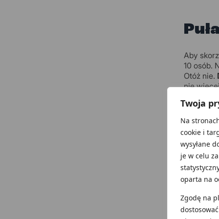
Puła
Aby skorz
10 osób. 
Otóż nie.
nie więcej
Twoja p
Na stronach
Puła
cookie i tar
wysyłane d
Zwróć uwa
je w celu z
ale z ost
statystyczn
Ponieważ 
oparta na o
, nie wsz
Zgodę na pli
dostosować