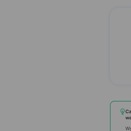
Cz
wa
Wy