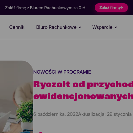
Załóż firmę z Biurem Rachunkowym za 0 zł
Załóż firmę
→
Cennik
Biuro Rachunkowe
Wsparcie
NOWOŚCI W PROGRAMIE
Ryczałt od przycho
ewidencjonowanych 
6 października, 2022
Aktualizacja:
29 stycznia