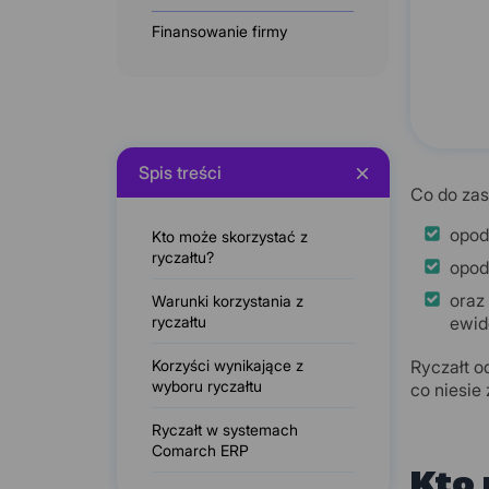
Finansowanie firmy
Spis treści
Co do zas
opod
Kto może skorzystać z
ryczałtu?
opod
oraz
Warunki korzystania z
ryczałtu
ewid
Korzyści wynikające z
Ryczałt o
wyboru ryczałtu
co niesie
Ryczałt w systemach
Comarch ERP
Kto 