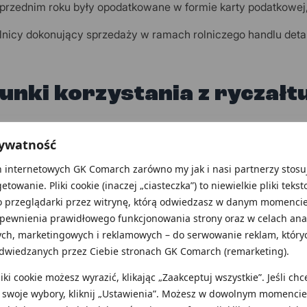
przednim roku były opodatkowane w formie karty podatkowej
olnicy dokonujący sprzedaży w ramach rolniczego handlu deta
nki korzystania z ryczałt
 ograniczającym dostęp do ryczałtu jest limit przychodów. Z
rywatność
nowanych nie mogą bowiem skorzystać osoby, u których przy
ość 2 milionów euro.
 internetowych GK Comarch zarówno my jak i nasi partnerzy stosuj
 nie wszystko. Przepisy ustawy o zryczałtowanym podatku 
getowanie. Pliki cookie (inaczej „ciasteczka”) to niewielkie pliki teks
h przez osoby fizyczne, wykluczają z grona potencjalnych ry
o przeglądarki przez witrynę, którą odwiedzasz w danym momencie
apewnienia prawidłowego funkcjonowania strony oraz w celach anal
cają w tym samym roku podatek w formie karty podatkowej,
ych, marketingowych i reklamowych – do serwowanie reklam, któryc
ystają z okresowego zwolnienia od podatku dochodowego,
dwiedzanych przez Ciebie stronach GK Comarch (remarketing).
gają w całości bądź części przychody z prowadzenia apteki,
ki cookie możesz wyrazić, klikając „Zaakceptuj wszystkie”. Jeśli chc
gają w całości bądź części przychody z działalności w zakres
 swoje wybory, kliknij „Ustawienia”. Możesz w dowolnym momencie
gają w całości bądź części przychody z działalności w zakresi