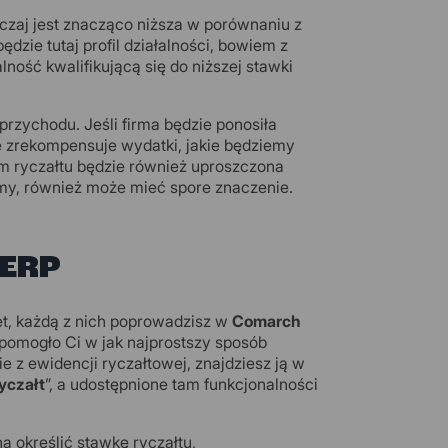
czaj jest znacząco niższa w porównaniu z
ie tutaj profil działalności, bowiem z
lność kwalifikującą się do niższej stawki
rzychodu. Jeśli firma będzie ponosiła
e zrekompensuje wydatki, jakie będziemy
m ryczałtu będzie również uproszczona
my, również może mieć spore znaczenie.
 ERP
et, każdą z nich poprowadzisz w
Comarch
 pomogło Ci w jak najprostszy sposób
e z ewidencji ryczałtowej, znajdziesz ją w
yczałt
”, a udostępnione tam funkcjonalności
 określić stawkę ryczałtu,