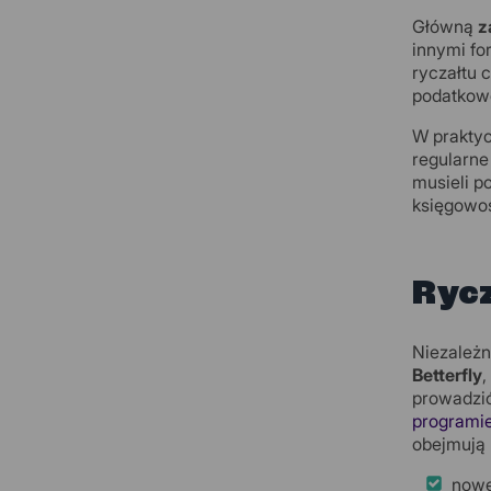
Główną
z
innymi fo
ryczałtu 
podatkowe
W praktyc
regularne
musieli p
księgowoś
Ryc
Niezależn
Betterfly
,
prowadzić
programie
obejmują 
nowe