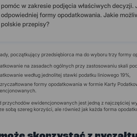
pomóc w zakresie podjęcia właściwych decyzji. 
odpowiedniej formy opodatkowania. Jakie możli
polskie przepisy?
ady, początkujący przedsiębiorca ma do wyboru trzy formy o
atkowanie na zasadach ogólnych przy zastosowaniu skali pod
atkowanie według jednolitej stawki podatku liniowego 19%,
 zryczałtowane formy opodatkowania w formie Karty Podatkow
encjonowanych.
d przychodów ewidencjonowanych jest jedną z najczęściej w
 ze sobą szereg korzyści, ale również jak każda forma opodat
może skorzystać z ryczałt