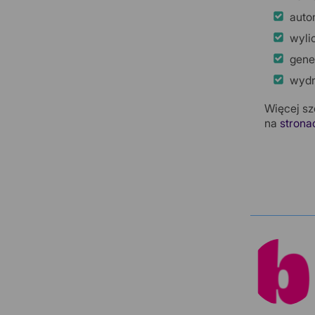
auto
wylic
gene
wydr
Więcej sz
na
strona