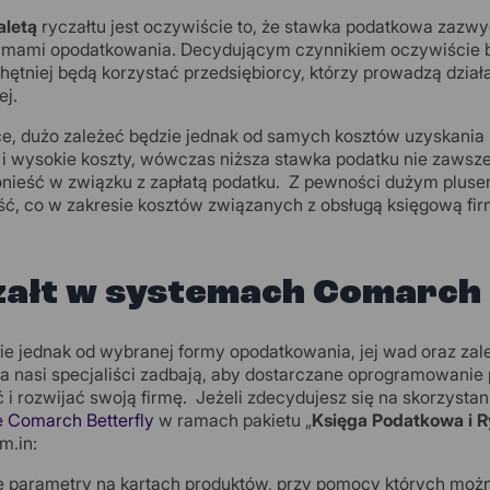
aletą
ryczałtu jest oczywiście to, że stawka podatkowa zazwy
rmami opodatkowania. Decydującym czynnikiem oczywiście będz
chętniej będą korzystać przedsiębiorcy, którzy prowadzą działa
j.
e, dużo zależeć będzie jednak od samych kosztów uzyskania p
 i wysokie koszty, wówczas niższa stawka podatku nie zawsz
onieść w związku z zapłatą podatku. Z pewności dużym pluse
ć, co w zakresie kosztów związanych z obsługą księgową fir
załt w systemach Comarch
ie jednak od wybranej formy opodatkowania, jej wad oraz zal
 a nasi specjaliści zadbają, aby dostarczane oprogramowanie
 i rozwijać swoją firmę. Jeżeli zdecydujesz się na skorzystani
 Comarch Betterfly
w ramach pakietu „
Księga Podatkowa i R
m.in:
 parametry na kartach produktów, przy pomocy których można