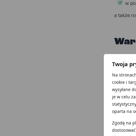
w po
a także r
Waru
Warunkiem
Twoja p
ewidencjo
równowart
Na stronach
To jednak
cookie i tar
osiąganyc
wysyłane d
je w celu z
opła
statystyczn
korz
oparta na o
osią
Zgodę na pli
osią
dostosować
osią