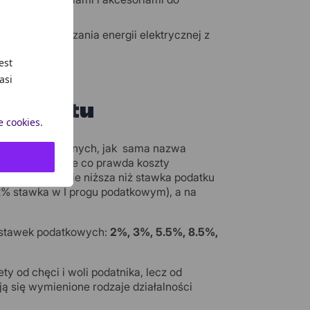
kiem wytwarzania energii elektrycznej z
est
asi
ryczałtu
e cookies
.
 ewidencjonowanych, jak sama nazwa
. Oznacza to, że co prawda koszty
i z reguły będzie niższa niż stawka podatku
12% stawka w I progu podatkowym), a na
 stawek podatkowych:
2%, 3%, 5.5%, 8.5%,
y od chęci i woli podatnika, lecz od
 się wymienione rodzaje działalności