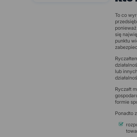
To co wyr
przedsięb
ponieważ 
się najwi
punktu wi
zabezpiec
Ryczałte
działalno
lub innyc
działalno
Ryczałt m
gospodarc
formie sp
Ponadto z
rozp
towa