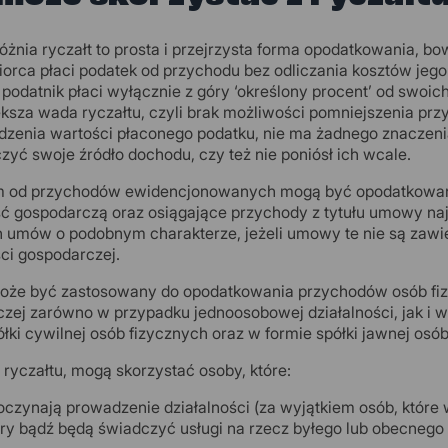
óżnia ryczałt to prosta i przejrzysta forma opodatkowania, 
iorca płaci podatek od przychodu bez odliczania kosztów jego 
podatnik płaci wyłącznie z góry ‘określony procent’ od swoich
ększa wada ryczałtu, czyli brak możliwości pomniejszenia p
dzenia wartości płaconego podatku, nie ma żadnego znaczenia,
zyć swoje źródło dochodu, czy też nie poniósł ich wcale.
m od przychodów ewidencjonowanych mogą być opodatkowane
ść gospodarczą oraz osiągające przychody z tytułu umowy n
h umów o podobnym charakterze, jeżeli umowy te nie są zaw
ści gospodarczej.
oże być zastosowany do opodatkowania przychodów osób fizy
zej zarówno w przypadku jednoosobowej działalności, jak i w
ółki cywilnej osób fizycznych oraz w formie spółki jawnej osób
 ryczałtu, mogą skorzystać osoby, które:
oczynają prowadzenie działalności (za wyjątkiem osób, które
ry bądź będą świadczyć usługi na rzecz byłego lub obecnego