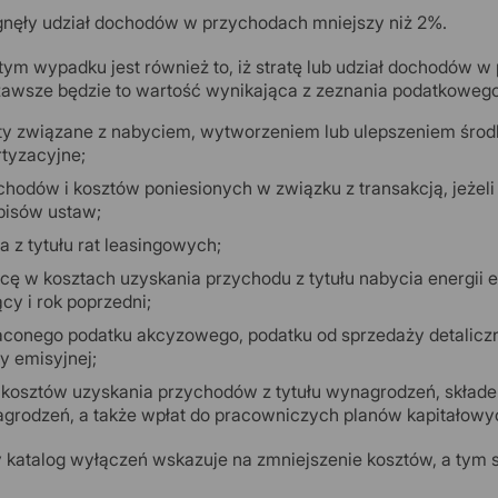
gnęły udział dochodów w przychodach mniejszy niż 2%.
ym wypadku jest również to, iż stratę lub udział dochodów w
zawsze będzie to wartość wynikająca z zeznania podatkowego.
ty związane z nabyciem, wytworzeniem lub ulepszeniem środ
tyzacyjne;
chodów i kosztów poniesionych w związku z transakcją, jeżeli 
pisów ustaw;
a z tytułu rat leasingowych;
icę w kosztach uzyskania przychodu z tytułu nabycia energii el
cy i rok poprzedni;
aconego podatku akcyzowego, podatku od sprzedaży detalicznej
y emisyjnej;
kosztów uzyskania przychodów z tytułu wynagrodzeń, składe
grodzeń, a także wpłat do pracowniczych planów kapitałowy
katalog wyłączeń wskazuje na zmniejszenie kosztów, a tym