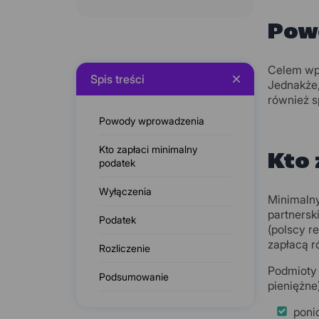
Pow
Celem wpr
Spis treści
Jednakże,
również s
Powody wprowadzenia
Kto zapłaci minimalny
Kto 
podatek
Wyłączenia
Minimalny
partnersk
Podatek
(polscy r
zapłacą r
Rozliczenie
Podmioty 
Podsumowanie
pieniężne)
ponio