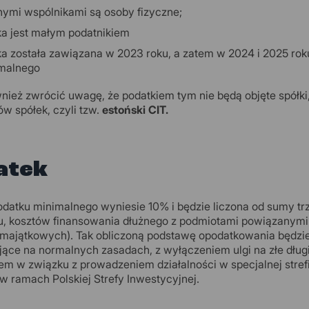
nymi wspólnikami są osoby fizyczne;
ka jest małym podatnikiem
ka została zawiązana w 2023 roku, a zatem w 2024 i 2025 roku
malnego
nież zwrócić uwagę, że podatkiem tym nie będą objęte spółki
w spółek, czyli tzw.
estoński CIT.
atek
datku minimalnego wyniesie 10% i będzie liczona od sumy tr
, kosztów finansowania dłużnego z podmiotami powiązanymi c
majątkowych). Tak obliczoną podstawę opodatkowania będzie
jące na normalnych zasadach, z wyłączeniem ulgi na złe dłu
em w związku z prowadzeniem działalności w specjalnej stref
w ramach Polskiej Strefy Inwestycyjnej.