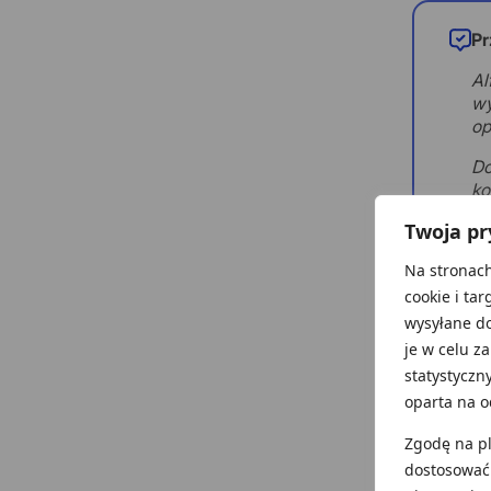
Pr
Al
wy
op
Do
ko
Twoja p
Ty
zł
Na stronach
cookie i tar
wysyłane d
je w celu z
Beta spół
statystyczn
Jednocześ
oparta na o
Spółka os
zł. Spółk
Zgodę na pli
dostosować
W konsekw