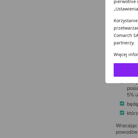
pierwotnie 
Czy zatem
„Ustawienia
Korzystanie
przetwarza
Wył
Comarch SA
partnerzy.
Podatku m
Więcej info
rozp
któr
któr
posi
5% ud
będą
któr
Wracając 
powodów