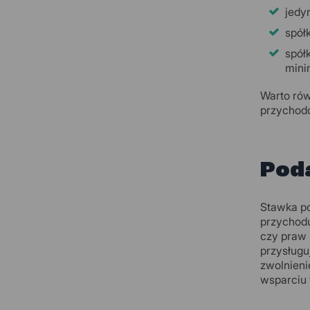
jedy
spół
spół
mini
Warto rów
przychodó
Pod
Stawka po
przychodu
czy praw 
przysługu
zwolnieni
wsparciu 