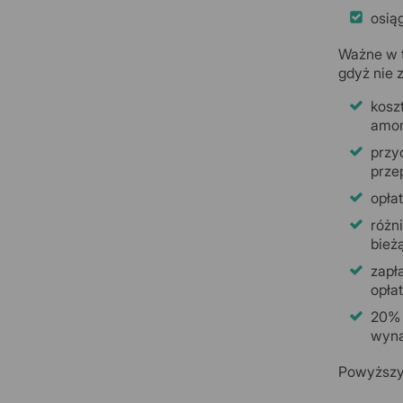
osią
Ważne w t
gdyż nie 
kosz
amor
przy
prze
opłat
różn
bieżą
zapł
opłat
20% 
wyna
Powyższy 