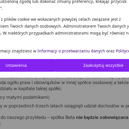
udzieloną zgodę lub dokonać zmiany preferencji, klikając przycisk
 spółka Beta będzie musiała zapłacić podatek minimalny?
”.
 z plików cookie we wskazanych powyżej celach związane jest z
niem Twoich danych osobowych. Administratorem Twoich danych j
ączenia
. W niektórych przypadkach administratorami mogą być również n
inimalnego nie będą musieli płacić między innymi podatnicy:
rmacji znajdziesz w
Informacji o przetwarzaniu danych
oraz
Polityc
oczynający działalność gospodarczą oraz w kolejnych dwóch 
Ustawienia
Zaakceptuj wszystkie
zy w danym roku podatkowym osiągnęli przychody niższe o co
ych udziałowcami, wspólnikami lub akcjonariuszami są wyłączni
ada ogółu praw i obowiązków w innej spółce osobowej a także u
ziału w kapitale takiej spółki;
cy małymi podatnikami;
zy w poprzednich trzech latach osiągnęli udział dochodów w 
do naszego przykładu – spółka Beta
nie będzie zobowiązana
: