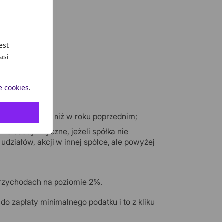
est
asi
e cookies
.
latach;
 najmniej 30% niż w roku poprzednim;
e osoby fizyczne, jeżeli spółka nie
działów, akcji w innej spółce, ale powyżej
przychodach na poziomie 2%.
do zapłaty minimalnego podatku i to z kliku