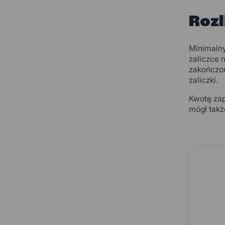
Rozl
Minimalny
zaliczce 
zakończon
zaliczki.
Kwotę zap
mógł takż