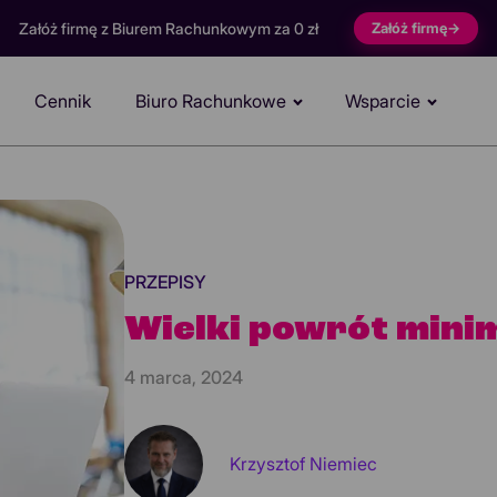
Załóż firmę z Biurem Rachunkowym za 0 zł
Załóż firmę
→
Cennik
Biuro Rachunkowe
Wsparcie
PRZEPISY
Wielki powrót mini
4 marca, 2024
Krzysztof Niemiec