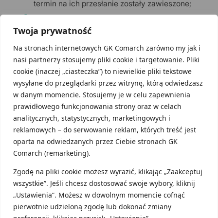
termin na ich przesłanie zostały zawieszone;
terminu na złożenie zawiadomienia ZAW-NR,
czyli informacji o płatności na rachunek spoza
Twoja prywatność
białej listy – nadal obowiązuje termin 14 dni;
Na stronach internetowych GK Comarch zarówno my jak i
możliwości posługiwania się starszymi (niż 12
nasi partnerzy stosujemy pliki cookie i targetowanie. Pliki
miesięcy) certyfikatami rezydencji lub ich
cookie (inaczej „ciasteczka”) to niewielkie pliki tekstowe
kopiami – do dwóch miesięcy po odwołaniu
wysyłane do przeglądarki przez witrynę, którą odwiedzasz
obu stanów;
w danym momencie. Stosujemy je w celu zapewnienia
przedłużenia terminu na wydanie interpretacji
prawidłowego funkcjonowania strony oraz w celach
indywidualnej;
analitycznych, statystycznych, marketingowych i
niektórych obowiązków dotyczących cen
reklamowych – do serwowanie reklam, których treść jest
transferowych.
oparta na odwiedzanych przez Ciebie stronach GK
Comarch (remarketing).
Zgodę na pliki cookie możesz wyrazić, klikając „Zaakceptuj
VAT
wszystkie”. Jeśli chcesz dostosować swoje wybory, kliknij
„Ustawienia”. Możesz w dowolnym momencie cofnąć
Warto również przypomnieć, że wprowadzone
pierwotnie udzieloną zgodę lub dokonać zmiany
preferencje w zakresie podatku VAT – głównie