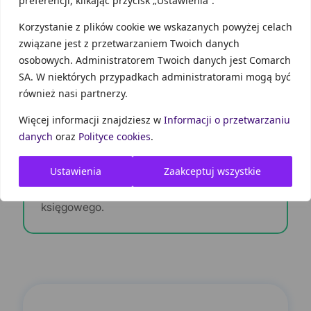
obniżenie do 0% na niektóre towary – przestało
preferencji, klikając przycisk „Ustawienia”.
obowiązywać
w dniu uchylenia stanu epidemii
.
Korzystanie z plików cookie we wskazanych powyżej celach
związane jest z przetwarzaniem Twoich danych
osobowych. Administratorem Twoich danych jest Comarch
SA. W niektórych przypadkach administratorami mogą być
Procesy księgowe związane z rozliczaniem
również nasi partnerzy.
podatku VAT stają się proste przy użyciu
oprogramowania Comarch Betterfly, które
Więcej informacji znajdziesz w
Informacji o przetwarzaniu
jest zawsze zgodne z obowiązującymi
danych
oraz
Polityce cookies
.
przepisami. Prowadzenie księgowości może
być proste niezależnie, czy wykonujemy ją
Ustawienia
Zaakceptuj wszystkie
samodzielnie czy z udziałem biura
księgowego.