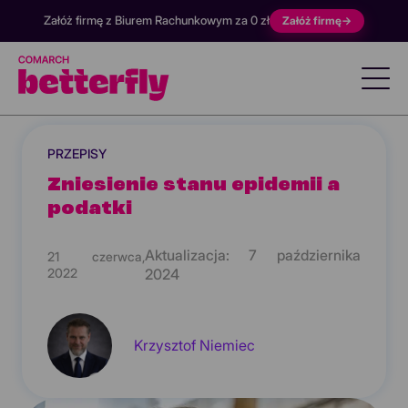
Załóż firmę z Biurem Rachunkowym za 0 zł
Załóż firmę
→
PRZEPISY
Zniesienie stanu epidemii a
podatki
Aktualizacja:
7 października
21 czerwca,
2022
2024
Krzysztof Niemiec