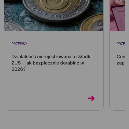
PRZEPISY
PRZEPI
Działalność nierejestrowana a składki
Ceny 
ZUS – jak bezpiecznie dorabiać w
zapła
2026?
Koszt 
kilkuk
Działalność nierejestrowana pozwala
kilka 
dorabiać bez zakładania firmy i bez własnych
składek ZUS. Sprawdź limity na 2026 rok...